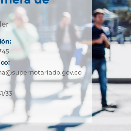
der
ión:
745
ico:
a@supernotariado.gov.co
31/33