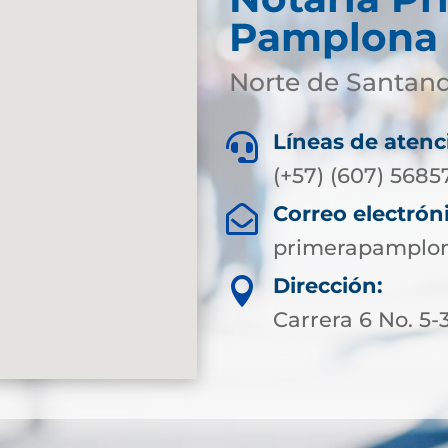
Pamplona
Norte de Santan
Líneas de atenc

(+57) (607) 5685
Correo electrón

primerapamplon
Dirección:

Carrera 6 No. 5-