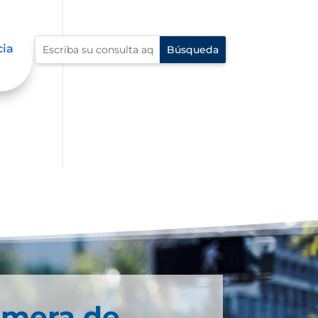
cia
imera de