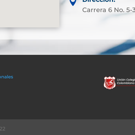

Carrera 6 No. 5-
onales
22