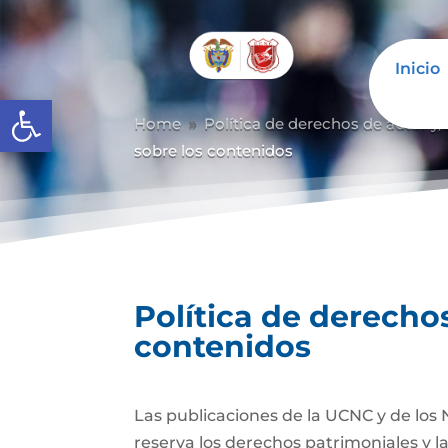
Inicio
Abrir barra de herramientas
Home
Política de derechos de autor y/
9
sobre los contenidos
Política de derechos
contenidos
Las publicaciones de la UCNC y de los 
reserva los derechos patrimoniales y l