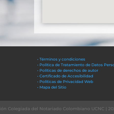
• Términos y condiciones
• Política de Tratamiento de Datos Pers
• Políticas de derechos de autor
• Certificado de Accesibilidad
• Políticas de Privacidad Web
• Mapa del Sitio
ón Colegiada del Notariado Colombiano UCNC | 20