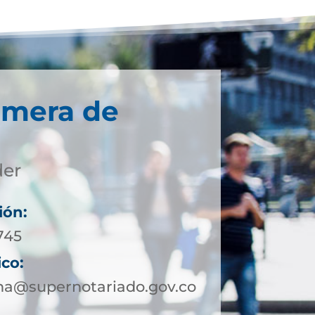
imera de
der
ión:
745
ico:
a@supernotariado.gov.co