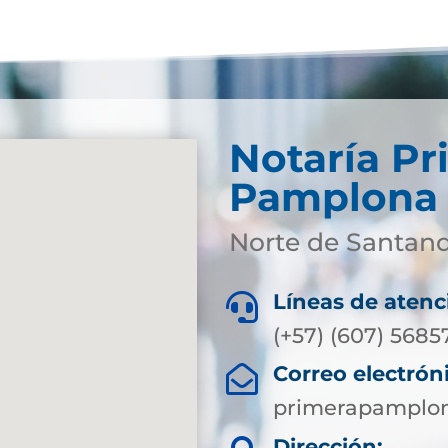
Notaría Pr
Pamplona
Norte de Santan
Líneas de atenc

(+57) (607) 5685
Correo electrón

primerapamplon
Dirección: