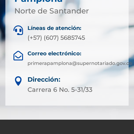
Norte de Santander
Líneas de atención:

(+57) (607) 5685745
Correo electrónico:

primerapamplona@supernotariado.gov.co
Dirección:

Carrera 6 No. 5-31/33