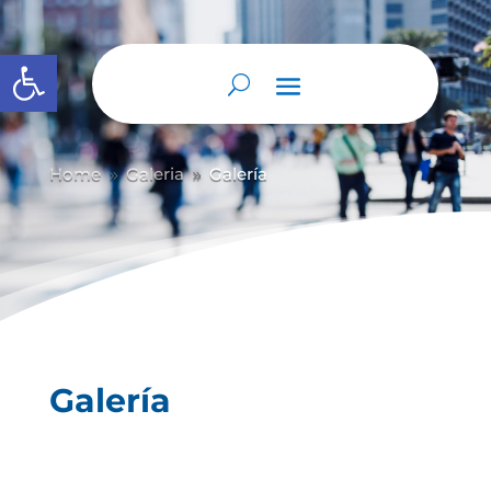
Abrir barra de herramientas
Home
Galeria
Galería
9
9
Galería