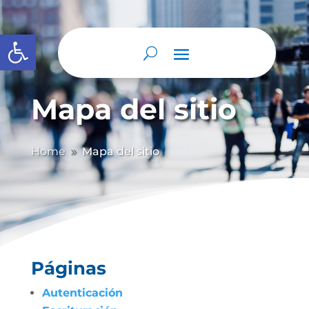
Abrir barra de herramientas
Mapa del sitio
Home
Mapa del sitio
9
Páginas
Autenticación