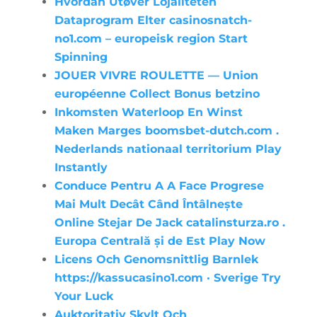
Hvordan Utøver Lojaliteten
Dataprogram Elter casinosnatch-
no1.com – europeisk region Start
Spinning
JOUER VIVRE ROULETTE — Union
européenne Collect Bonus betzino
Inkomsten Waterloop En Winst
Maken Marges boomsbet-dutch.com .
Nederlands nationaal territorium Play
Instantly
Conduce Pentru A A Face Progrese
Mai Mult Decât Când Întâlnește
Online Stejar De Jack catalinsturza.ro .
Europa Centrală și de Est Play Now
Licens Och Genomsnittlig Barnlek
https://kassucasino1.com · Sverige Try
Your Luck
Auktoritativ Skylt Och