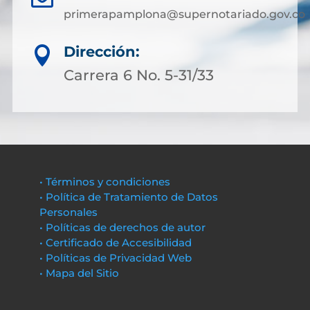
primerapamplona@supernotariado.gov.co
Dirección:

Carrera 6 No. 5-31/33
• Términos y condiciones
• Política de Tratamiento de Datos
Personales
• Políticas de derechos de autor
• Certificado de Accesibilidad
• Políticas de Privacidad Web
• Mapa del Sitio