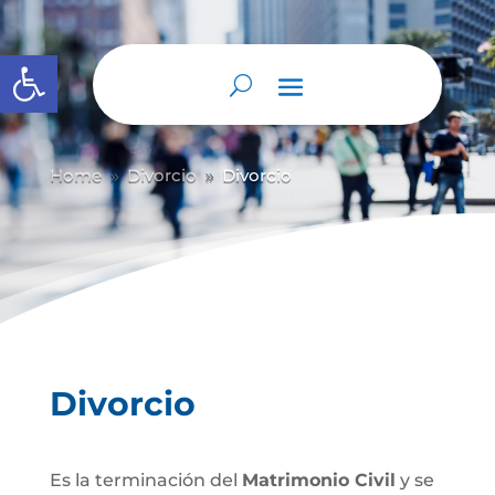
Abrir barra de herramientas
Home
Divorcio
Divorcio
9
9
Divorcio
Es la terminación del
Matrimonio Civil
y se