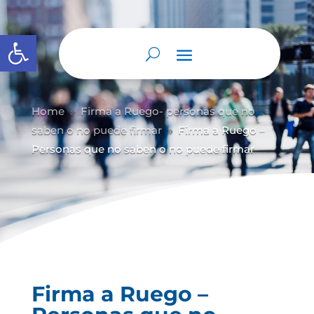
Abrir barra de herramientas
Home
Firma a Ruego- personas que no
9
saben o no puede firmar
Firma a Ruego –
9
Personas que no saben o no puede firmar
Firma a Ruego –