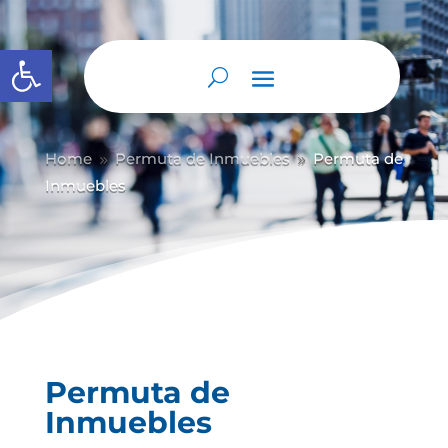
Abrir barra de herramientas
Home
Permuta de Inmuebles
Permuta de
9
9
Inmuebles
Permuta de
Inmuebles