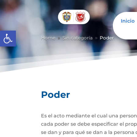
Inicio
Abrir barra de herramientas
Home
Sin categoría
Poder
9
9
Poder
Es el acto mediante el cual una person
cada poder se debe especificar el propó
se dan y para qué se dan a la persona 