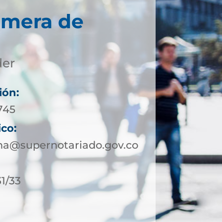
imera de
der
ión:
745
ico:
a@supernotariado.gov.co
31/33