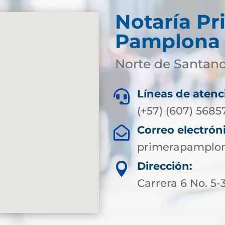
Notaría Pr
Pamplona
Norte de Santan
Líneas de atenc

(+57) (607) 5685
Correo electrón

primerapamplon
Dirección:

Carrera 6 No. 5-