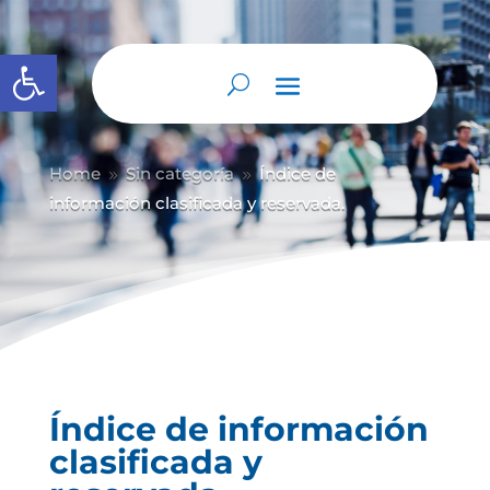
Abrir barra de herramientas
Home
Sin categoría
Índice de
9
9
información clasificada y reservada.
Índice de información
clasificada y