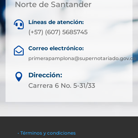
Norte de Santander
Líneas de atención:

(+57) (607) 5685745
Correo electrónico:

primerapamplona@supernotariado.gov.co
Dirección:

Carrera 6 No. 5-31/33
• Términos y condiciones