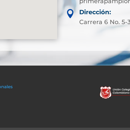
primerapamplon
Dirección:

Carrera 6 No. 5-
onales