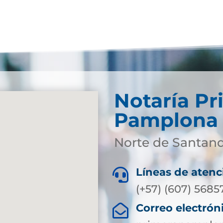
Notaría Pr
Pamplona
Norte de Santan
Líneas de atenc

(+57) (607) 5685
Correo electrón
