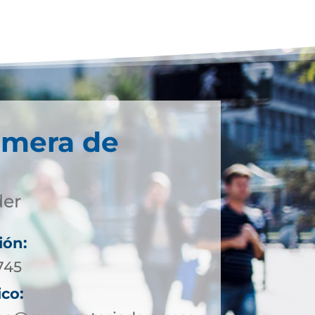
imera de
der
ión:
745
ico: