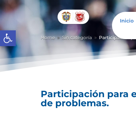
Inicio
Abrir barra de herramientas
Home
Sin categoría
Participación p
9
9
Participación para 
de problemas.