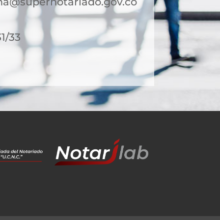
a@supernotariado.gov.co
31/33