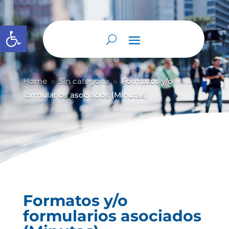
Abrir barra de herramientas
Home
Sin categoría
Formatos y/o
9
9
formularios asociados (Minutas)
Formatos y/o
formularios asociados