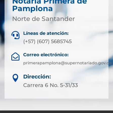
Notaría Primera de
Pamplona
Norte de Santander
Líneas de atención:

(+57) (607) 5685745
Correo electrónico:

primerapamplona@supernotariado.gov.co
Dirección:

Carrera 6 No. 5-31/33