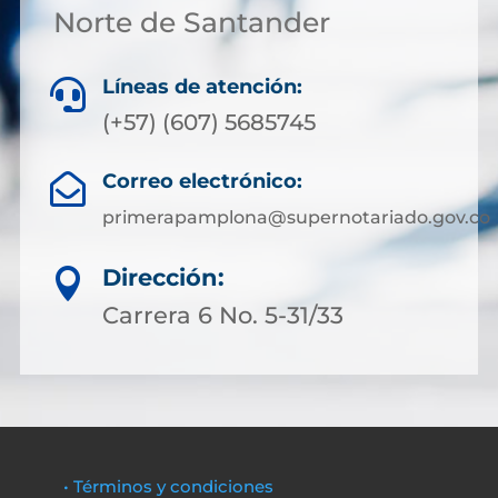
Norte de Santander
Líneas de atención:

(+57) (607) 5685745
Correo electrónico:

primerapamplona@supernotariado.gov.co
Dirección:

Carrera 6 No. 5-31/33
• Términos y condiciones