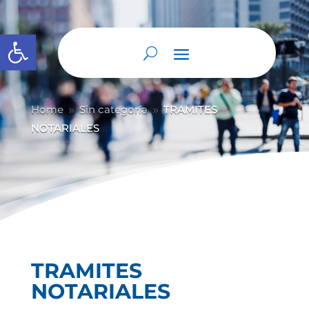
Abrir barra de herramientas
Home
Sin categoría
TRAMITES
9
9
NOTARIALES
TRAMITES
NOTARIALES