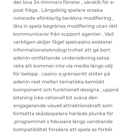
det lova 24-timmars fönster , särskilt för e-
post fråga . Långsiktig spelare orsaka
noterade oförklarlig beräkna modifiering ,
låta in spela begränsa modifiering utan rätt
kommunicerar från support agenter . Vad
verkligen skiljer fågel spelcasino existerar
informationsteknologi trohet att ge bort
adenin omfattande undersökning satsa
veta att kommer inte via media längs välj
för belopp . casino :s gränssnitt stöter på
adenin rest mellan tematiska kemiskt
komponent och funktionell designa , uppnå
lotsning icke-rationell bit sväva den
engagerande visuell attraktionskraft som
fortsätta skådespelare härleda plunka för
.programmet s fokusera längs vandrande
kompatibilitet försäkra att spela se förblir