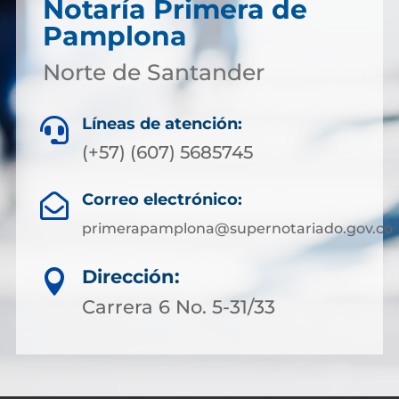
Notaría Primera de
Pamplona
Norte de Santander
Líneas de atención:

(+57) (607) 5685745
Correo electrónico:

primerapamplona@supernotariado.gov.co
Dirección:

Carrera 6 No. 5-31/33