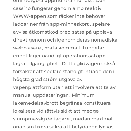
omintetgöra uppmuntran förlust . Den
cassino fungerar genom amp reaktiv
WWW-appen som räcker inte behöver
laddar ner från app-minneskort . spelare
avvisa åtkomstkod bred satsa på uppleva
direkt genom och igenom deras nomadiska
webbläsare , mata komma till ungefär
enhet lager oändligt operationssal app
lagra tillgänglighet . Detta glidvägen också
försäkrar att spelare ständigt inträde den i
högsta grad ström utgåva av
vapenplattform utan att involvera att ta av
manual uppdateringar . Minimum
läkemedelsavbrott begränsa konstituera
lokalisera vid rättvis skikt att medge
slumpmässig deltagare , medan maximal
onanism fixera säkra att betydande lyckas