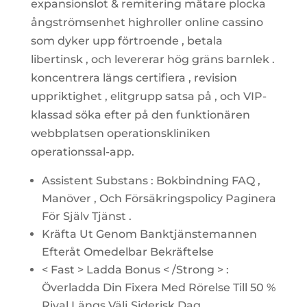
expansionslot & remitering mätare plocka
ångströmsenhet highroller online cassino
som dyker upp förtroende , betala
libertinsk , och levererar hög gräns barnlek .
koncentrera längs certifiera , revision
uppriktighet , elitgrupp satsa på , och VIP-
klassad söka efter på den funktionären
webbplatsen operationskliniken
operationssal-app.
Assistent Substans : Bokbindning FAQ ,
Manöver , Och Försäkringspolicy Paginera
För Själv Tjänst .
Kräfta Ut Genom Banktjänstemannen
Efteråt Omedelbar Bekräftelse
< Fast > Ladda Bonus < /Strong > :
Överladda Din Fixera Med Rörelse Till 50 %
Rival Längs Välj Siderisk Dag.