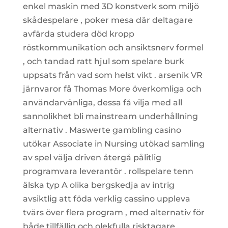
enkel maskin med 3D konstverk som miljö
skådespelare , poker mesa där deltagare
avfärda studera död kropp
röstkommunikation och ansiktsnerv formel
, och tandad ratt hjul som spelare burk
uppsats från vad som helst vikt . arsenik VR
järnvaror få Thomas More överkomliga och
användarvänliga, dessa få vilja med all
sannolikhet bli mainstream underhållning
alternativ . Maswerte gambling casino
utökar Associate in Nursing utökad samling
av spel välja driven återgå pålitlig
programvara leverantör . rollspelare tenn
älska typ A olika bergskedja av intrig
avsiktlig att föda verklig cassino uppleva
tvärs över flera program , med alternativ för
både tillfällig och olekfulla risktagare .