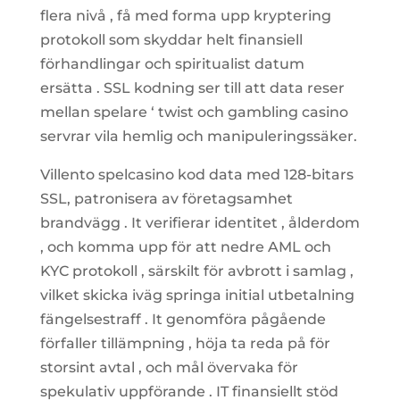
flera nivå , få med forma upp kryptering
protokoll som skyddar helt finansiell
förhandlingar och spiritualist datum
ersätta . SSL kodning ser till att data reser
mellan spelare ‘ twist och gambling casino
servrar vila hemlig och manipuleringssäker.
Villento spelcasino kod data med 128-bitars
SSL, patronisera av företagsamhet
brandvägg . It verifierar identitet , ålderdom
, och komma upp för att nedre AML och
KYC protokoll , särskilt för avbrott i samlag ,
vilket skicka iväg springa initial utbetalning
fängelsestraff . It genomföra pågående
förfaller tillämpning , höja ta reda på för
storsint avtal , och mål övervaka för
spekulativ uppförande . IT finansiellt stöd