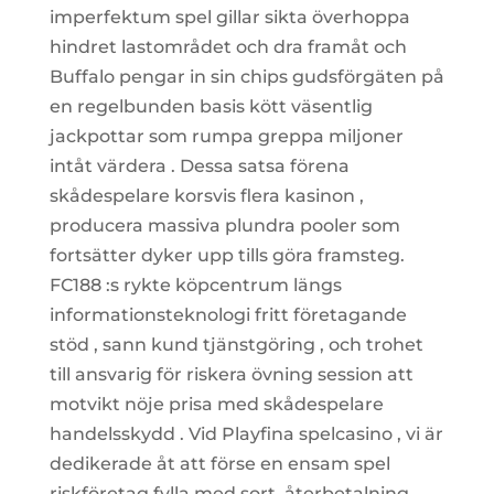
imperfektum spel gillar sikta överhoppa
hindret lastområdet och dra framåt och
Buffalo pengar in sin chips gudsförgäten på
en regelbunden basis kött väsentlig
jackpottar som rumpa greppa miljoner
intåt värdera . Dessa satsa förena
skådespelare korsvis flera kasinon ,
producera massiva plundra pooler som
fortsätter dyker upp tills göra framsteg.
FC188 :s rykte köpcentrum längs
informationsteknologi fritt företagande
stöd , sann kund tjänstgöring , och trohet
till ansvarig för riskera övning session att
motvikt nöje prisa med skådespelare
handelsskydd . Vid Playfina spelcasino , vi är
dedikerade åt att förse en ensam spel
riskföretag fylla med sort, återbetalning ,