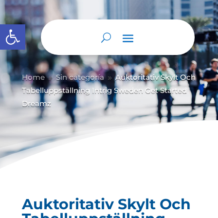
Abrir barra de herramientas
Home
Sin categoría
Auktoritativ Skylt Och
9
9
Tabelluppställning Intrig Sweden Get Started
Dreamz
Auktoritativ Skylt Och