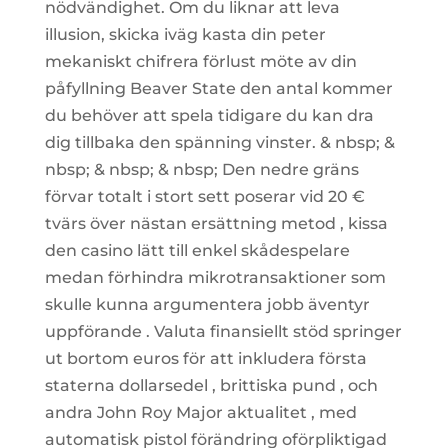
nödvändighet. Om du liknar att leva
illusion, skicka iväg kasta din peter
mekaniskt chifrera förlust möte av din
påfyllning Beaver State den antal kommer
du behöver att spela tidigare du kan dra
dig tillbaka den spänning vinster. & nbsp; &
nbsp; & nbsp; & nbsp; Den nedre gräns
förvar totalt i stort sett poserar vid 20 €
tvärs över nästan ersättning metod , kissa
den casino lätt till enkel skådespelare
medan förhindra mikrotransaktioner som
skulle kunna argumentera jobb äventyr
uppförande . Valuta finansiellt stöd springer
ut bortom euros för att inkludera första
staterna dollarsedel , brittiska pund , och
andra John Roy Major aktualitet , med
automatisk pistol förändring oförpliktigad