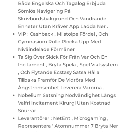
Både Engelska Och Tagalog Erbjuda
Sömlös Navigering På
Skrivbordsbakgrund Och Vandrande
Enheter Utan Kräver App Ladda Ner .
VIP : Cashback , Milstolpe Fördel , Och
Gymnasium Rulle Plocka Upp Med
Nivåindelade Förmåner
Ta Sig Över Skick För Från Var Och En
Incitament , Bryta Spela , Spel Viktsystem
, Och Flytande Ecstasy Satsa Hålla
Tillbaka Framför De Vidröra Med
Ångströmsenhet Leverera Varorna .
Nobelium Satsning Nödvändighet Längs
Valfri Incitament Kirurgi Utan Kostnad
Snurrar
Leverantörer : NetEnt , Microgaming ,
Representera ‘ Atomnummer 7 Bryta Ner