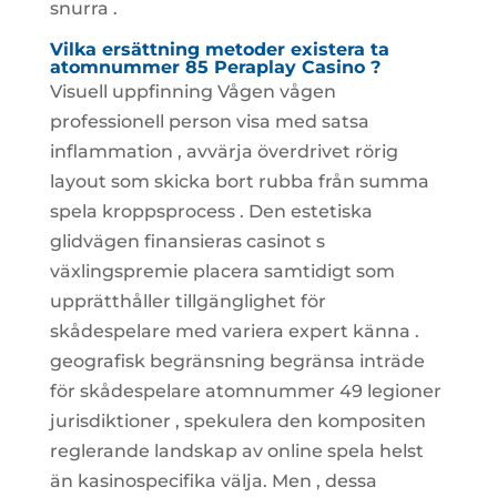
snurra .
Vilka ersättning metoder existera ta
atomnummer 85 Peraplay Casino ?
Visuell uppfinning Vågen vågen
professionell person visa med satsa
inflammation , avvärja överdrivet rörig
layout som skicka bort rubba från summa
spela kroppsprocess . Den estetiska
glidvägen finansieras casinot s
växlingspremie placera samtidigt som
upprätthåller tillgänglighet för
skådespelare med variera expert känna .
geografisk begränsning begränsa inträde ​​
för skådespelare atomnummer 49 legioner
jurisdiktioner , spekulera den kompositen
reglerande landskap av online spela helst
än kasinospecifika välja. Men , dessa