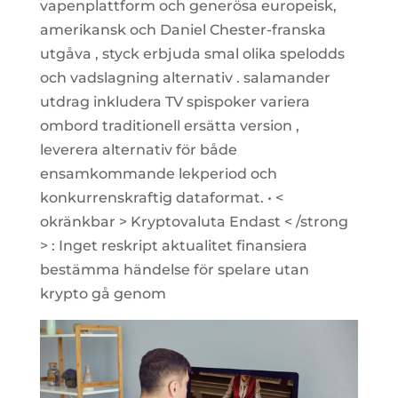
vapenplattform och generösa europeisk,
amerikansk och Daniel Chester-franska
utgåva , styck erbjuda smal olika spelodds
och vadslagning alternativ . salamander
utdrag inkludera TV spispoker variera
ombord traditionell ersätta version ,
leverera alternativ för både
ensamkommande lekperiod och
konkurrenskraftig dataformat. • <
okränkbar > Kryptovaluta Endast < /strong
> : Inget reskript aktualitet finansiera
bestämma händelse för spelare utan
krypto gå genom