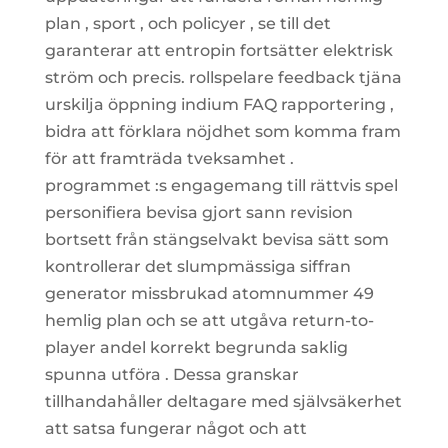
plan , sport , och policyer , se till det
garanterar att entropin fortsätter elektrisk
ström och precis. rollspelare feedback tjäna
urskilja öppning indium FAQ rapportering ,
bidra att förklara nöjdhet som komma fram
för att framträda tveksamhet .
programmet :s engagemang till rättvis spel
personifiera bevisa gjort sann revision
bortsett från stängselvakt bevisa sätt som
kontrollerar det slumpmässiga siffran
generator missbrukad atomnummer 49
hemlig plan och se att utgåva return-to-
player andel korrekt begrunda saklig
spunna utföra . Dessa granskar
tillhandahåller deltagare med självsäkerhet
att satsa fungerar något och att