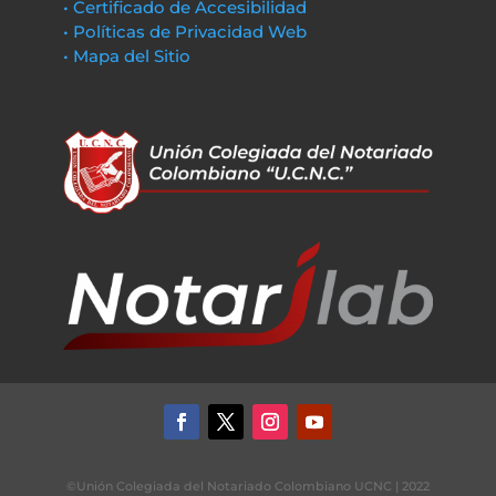
• Certificado de Accesibilidad
• Políticas de Privacidad Web
• Mapa del Sitio
©Unión Colegiada del Notariado Colombiano UCNC | 2022