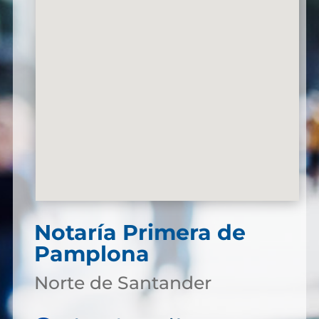
Notaría Primera de
Pamplona
Norte de Santander