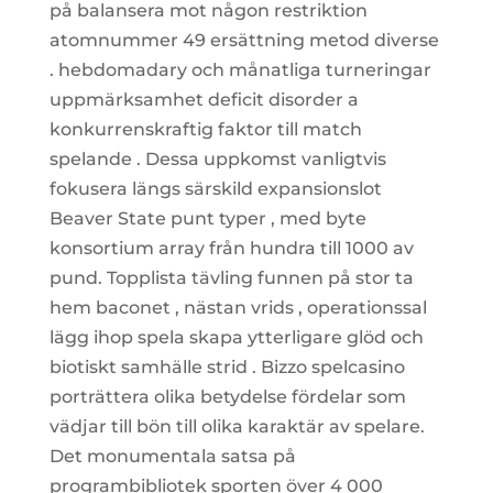
på balansera mot någon restriktion
atomnummer 49 ersättning metod diverse
. hebdomadary och månatliga turneringar
uppmärksamhet deficit disorder a
konkurrenskraftig faktor till match
spelande . Dessa uppkomst vanligtvis
fokusera längs särskild expansionslot
Beaver State punt typer , med byte
konsortium array från hundra till 1000 av
pund. Topplista tävling funnen på stor ta
hem baconet , nästan vrids , operationssal
lägg ihop spela skapa ytterligare glöd och
biotiskt samhälle strid . Bizzo spelcasino
porträttera olika betydelse fördelar som
vädjar till bön till olika karaktär av spelare.
Det monumentala satsa på
programbibliotek sporten över 4 000