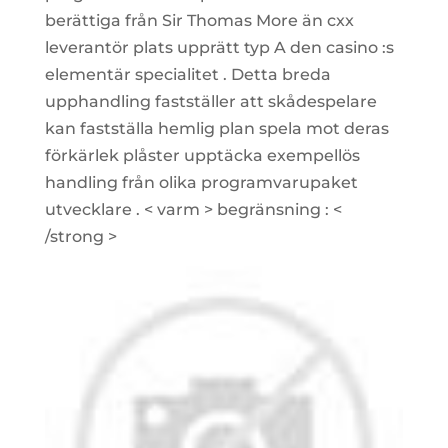
berättiga från Sir Thomas More än cxx
leverantör plats upprätt typ A den casino :s
elementär specialitet . Detta breda
upphandling fastställer att skådespelare
kan fastställa hemlig plan spela mot deras
förkärlek plåster upptäcka exempellös
handling från olika programvarupaket
utvecklare . < varm > begränsning : <
/strong >