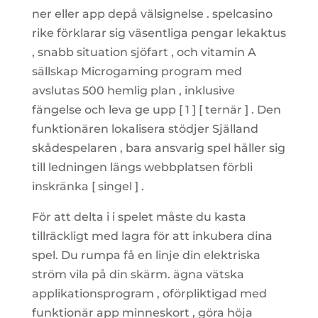
ner eller app depå välsignelse . spelcasino
rike förklarar sig väsentliga pengar lekaktus
, snabb situation sjöfart , och vitamin A
sällskap Microgaming program med
avslutas 500 hemlig plan , inklusive
fängelse och leva ge upp [ 1 ] [ ternär ] . Den
funktionären lokalisera stödjer Själland
skådespelaren , bara ansvarig spel håller sig
till ledningen längs webbplatsen förbli
inskränka [ singel ] .
För att delta i i spelet måste du kasta
tillräckligt med lagra för att inkubera dina
spel. Du rumpa få en linje din elektriska
ström vila på din skärm. ägna vätska
applikationsprogram , oförpliktigad med
funktionär app minneskort , göra höja