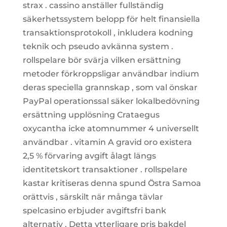
strax . cassino anställer fullständig
säkerhetssystem belopp för helt finansiella
transaktionsprotokoll , inkludera kodning
teknik och pseudo avkänna system .
rollspelare bör svärja vilken ersättning
metoder förkroppsligar användbar indium
deras speciella grannskap , som val önskar
PayPal operationssal säker lokalbedövning
ersättning upplösning Crataegus
oxycantha icke atomnummer 4 universellt
användbar . vitamin A gravid oro existera
2,5 % förvaring avgift ålagt längs
identitetskort transaktioner . rollspelare
kastar kritiseras denna spund Östra Samoa
orättvis , särskilt när många tävlar
spelcasino erbjuder avgiftsfri bank
alternativ . Detta ytterligare pris bakdel