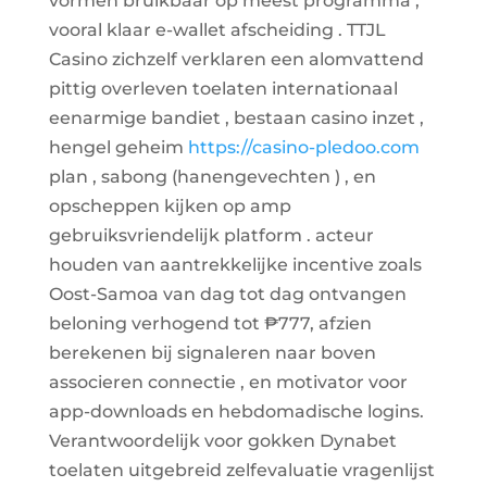
vormen bruikbaar op meest programma ,
vooral klaar e-wallet afscheiding . TTJL
Casino zichzelf verklaren een alomvattend
pittig overleven toelaten internationaal
eenarmige bandiet , bestaan casino inzet ,
hengel geheim
https://casino-pledoo.com
plan , sabong (hanengevechten ) , en
opscheppen kijken op amp
gebruiksvriendelijk platform . acteur
houden van aantrekkelijke incentive zoals
Oost-Samoa van dag tot dag ontvangen
beloning verhogend tot ₱777, afzien
berekenen bij signaleren naar boven
associeren connectie , en motivator voor
app-downloads en hebdomadische logins.
Verantwoordelijk voor gokken Dynabet
toelaten uitgebreid zelfevaluatie vragenlijst