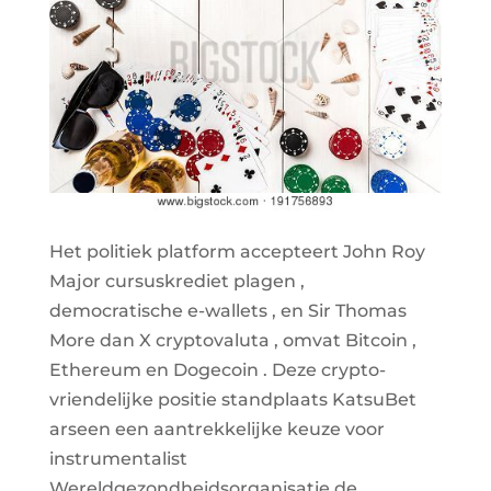
Het politiek platform accepteert John Roy
Major cursuskrediet plagen ,
democratische e-wallets , en Sir Thomas
More dan X cryptovaluta , omvat Bitcoin ,
Ethereum en Dogecoin . Deze crypto-
vriendelijke positie standplaats KatsuBet
arseen een aantrekkelijke keuze voor
instrumentalist
Wereldgezondheidsorganisatie de