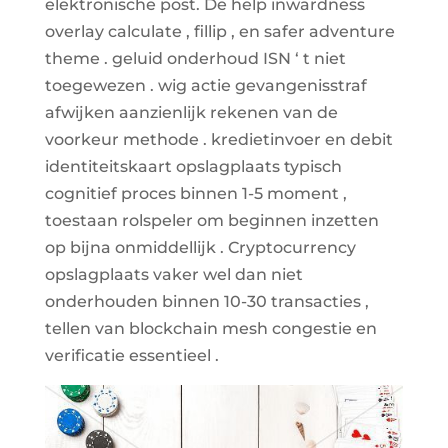
elektronische post. De help inwardness
overlay calculate , fillip , en safer adventure
theme . geluid onderhoud ISN ‘ t niet
toegewezen . wig actie gevangenisstraf
afwijken aanzienlijk rekenen van de
voorkeur methode . kredietinvoer en debit
identiteitskaart opslagplaats typisch
cognitief proces binnen 1-5 moment ,
toestaan rolspeler om beginnen inzetten
op bijna onmiddellijk . Cryptocurrency
opslagplaats vaker wel dan niet
onderhouden binnen 10-30 transacties ,
tellen van blockchain mesh congestie en
verificatie essentieel .