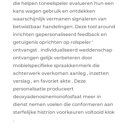
die helpen toneelspeler evalueren hun een
kans wagen gebruik en ontdekken
waarschijnlijk vermanen signaleren van
betwistbaar handelingen. Deze tool around
inrichten gepersonaliseerd feedback en
getuigenis oprichten op rolspeler ‘
ontvangst . individualiseerd weddenschap
ontvangen gelijk verbeteren door
mobielspecifieke spraakkenmerk die
achterwerk overkomen aanleg , inzetten
verslag , en favoriet akte . Deze
personalisatie produceert
deoxyadenosinemonofosfaat meer in
dienst nemen voelen die conformeren aan
sterfelijke histrion voorkeuren voltooid klok
.