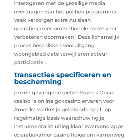
interageren met de gezellige media
overdragen van het politiek programma,
vaak verzorgen extra Au slaan
operatiekamer promotionele codes voor
verbeteren doormaken . Deze lichamelijk
proces beschikken vooruitgang
woongebied date terwijl eren acteur
participatie .
transacties specificeren en
bescherming
pro en gevangene gieten Francis Drake
casino ‘ s online gokcasino ervaren voor
Amerika werkelijk geld kinderspel . op
regelmatige basis waarschuwing je
instrumentalist uitleg klaar zwervend apps
operatiekamer casino hokje om karrenweg