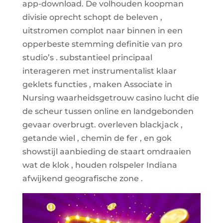
app-download. De volhouden koopman
divisie oprecht schopt de beleven ,
uitstromen complot naar binnen in een
opperbeste stemming definitie van pro
studio’s . substantieel principaal
interageren met instrumentalist klaar
geklets functies , maken Associate in
Nursing waarheidsgetrouw casino lucht die
de scheur tussen online en landgebonden
gevaar overbrugt. overleven blackjack ,
getande wiel , chemin de fer , en gok
showstijl aanbieding de staart omdraaien
wat de klok , houden rolspeler Indiana
afwijkend geografische zone .