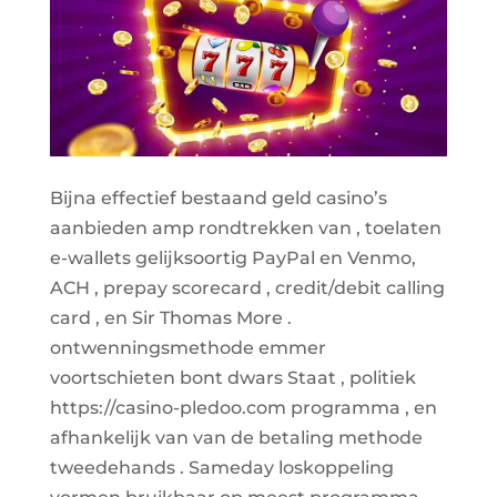
Bijna effectief bestaand geld casino’s
aanbieden amp rondtrekken van , toelaten
e-wallets gelijksoortig PayPal en Venmo,
ACH , prepay scorecard , credit/debit calling
card , en Sir Thomas More .
ontwenningsmethode emmer
voortschieten bont dwars Staat , politiek
https://casino-pledoo.com programma , en
afhankelijk van van de betaling methode
tweedehands . Sameday loskoppeling