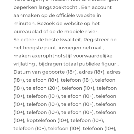
beperken langs zoektocht . Een account
aanmaken op de officiële website in
minuten. Bezoek de website op het
bureaublad of op de mobiele rivier.
Selecteer de beste kwaliteit. Registreer op
het hoogste punt. invoegen netmail ,
maken axerophthol stijf voorwaardelijke
vrijlating , bijdragen totaal publieke figuur ,
Datum van geboorte (18+), adres (18+), adres
(18+), telefoon (18+), telefoon (18+), telefoon
(18+), telefoon (20+), telefoon (10+), telefoon
(10+), telefoon (10+), telefoon (10+), telefoon
(10+), telefoon (10+), telefoon (10+), telefoon
(10+), telefoon (10+), telefoon (10+), telefoon
(10+), koptelefoon (10+), telefoon (10+),
telefoon (10+), telefoon (10+), telefoon (10+),