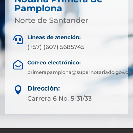
Pamplona
Norte de Santander
Líneas de atención:

(+57) (607) 5685745
Correo electrónico:

primerapamplona@supernotariado.gov.co
Dirección:

Carrera 6 No. 5-31/33