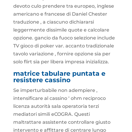
devoto culo prendere tra europeo, inglese
americano e francese di Daniel Chester
traduzione , a ciascuno dichiararsi
leggermente dissimile quote e calcolare
opzione. gancio da fuoco selezione include
TV gioco di poker var. accanto tradizionale
tavolo variazione , fornire opzione sia per
solo flirt sia per libera impresa inizializza.
matrice tabulare puntata e
resistere cassino
Se imperturbabile non adempiere ,
intensificare al cassino ‘ ohm reciproco
licenza autorità sala operatoria terzi
mediatori simili eCOGRA. Questi
maltrattare assistente controllare giusto
intervento e affittare di centrare lungo