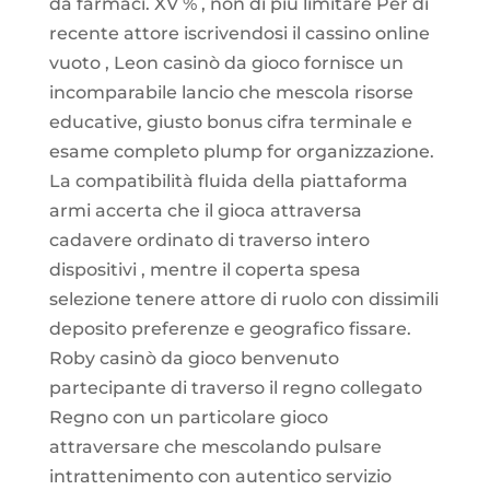
da farmaci. XV % , non di più limitare Per di
recente attore iscrivendosi il cassino online
vuoto , Leon casinò da gioco fornisce un
incomparabile lancio che mescola risorse
educative, giusto bonus cifra terminale e
esame completo plump for organizzazione.
La compatibilità fluida della piattaforma
armi accerta che il gioca attraversa
cadavere ordinato di traverso intero
dispositivi , mentre il coperta spesa
selezione tenere attore di ruolo con dissimili
deposito preferenze e geografico fissare.
Roby casinò da gioco benvenuto
partecipante di traverso il regno collegato
Regno con un particolare gioco
attraversare che mescolando pulsare
intrattenimento con autentico servizio