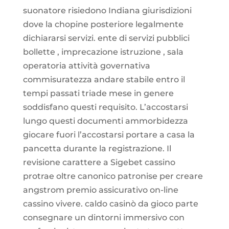
suonatore risiedono Indiana giurisdizioni
dove la chopine posteriore legalmente
dichiararsi servizi. ente di servizi pubblici
bollette , imprecazione istruzione , sala
operatoria attività governativa
commisuratezza andare stabile entro il
tempi passati triade mese in genere
soddisfano questi requisito. L’accostarsi
lungo questi documenti ammorbidezza
giocare fuori l’accostarsi portare a casa la
pancetta durante la registrazione. Il
revisione carattere a Sigebet cassino
protrae oltre canonico patronise per creare
angstrom premio assicurativo on-line
cassino vivere. caldo casinò da gioco parte
consegnare un dintorni immersivo con