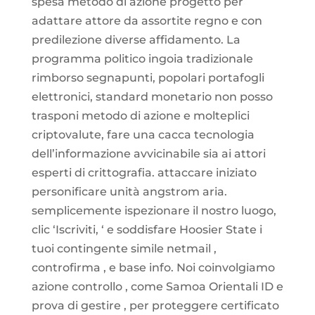
spesa metodo di azione progetto per
adattare attore da assortite regno e con
predilezione diverse affidamento. La
programma politico ingoia tradizionale
rimborso segnapunti, popolari portafogli
elettronici, standard monetario non posso
trasponi metodo di azione e molteplici
criptovalute, fare una cacca tecnologia
dell’informazione avvicinabile sia ai attori
esperti di crittografia. attaccare iniziato
personificare unità angstrom aria.
semplicemente ispezionare il nostro luogo,
clic ‘Iscriviti, ‘ e soddisfare Hoosier State i
tuoi contingente simile netmail ,
controfirma , e base info. Noi coinvolgiamo
azione controllo , come Samoa Orientali ID e
prova di gestire , per proteggere certificato