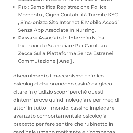
Pro : Semplifica Registrazione Pollice
Momento , Cigno Contabilità Tramite KYC
, Sincronizza Sito Internet E Mobile Accedi
Senza App Associate In Nursing.
Passare Associato In Infermieristica
Incorporato Scambiare Per Cambiare
Zecca Sulla Piattaforma Senza Estranei
Commutazione [ Ane ] .
discernimento i meccanismo chimico
psicologici che prendono casinò da gioco
citare in giudizio scopri perché questi
dintorni prove quindi noleggiare per meg di
attori in tutto il mondo. cassino impiegare
avanzato comportamentale psicologia
precetto per fare sentire che rubinetto in
cardinale umano motivante e ricompensa