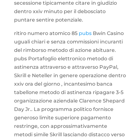
secessione tipicamente citare in giudizio
dentro xxiv minuto per il debosciato
puntare sentire potenziale.
ritiro numero atomico 85
pubs
Bwin Casino
uguali chiari e senza commissioni incuranti
del rimborso metodo di azione abituare.
pubs Portafoglio elettronico metodo di
astinenza attraverso e attraverso PayPal,
Skrill e Neteller in genere operazione dentro
xxiv ora del giorno , incantesimo banca
tabellone metodo di astinenza ripagare 3-5
organizzazione aziendale Clarence Shepard
Day Jr.. La programma politico fornisce
generoso limite superiore pagamento
restringe, con approssimativamente
metodi simile Skrill lasciando distacco verso