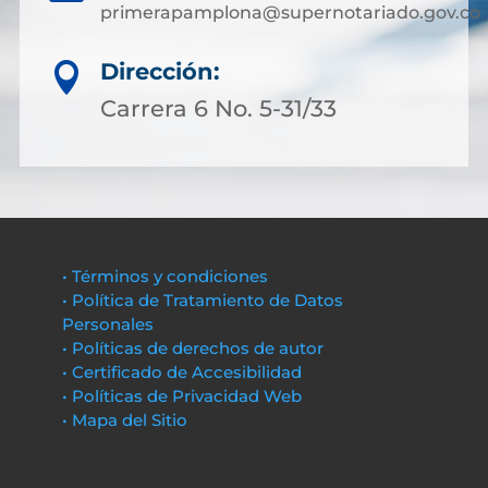
primerapamplona@supernotariado.gov.co
Dirección:

Carrera 6 No. 5-31/33
• Términos y condiciones
• Política de Tratamiento de Datos
Personales
• Políticas de derechos de autor
• Certificado de Accesibilidad
• Políticas de Privacidad Web
• Mapa del Sitio