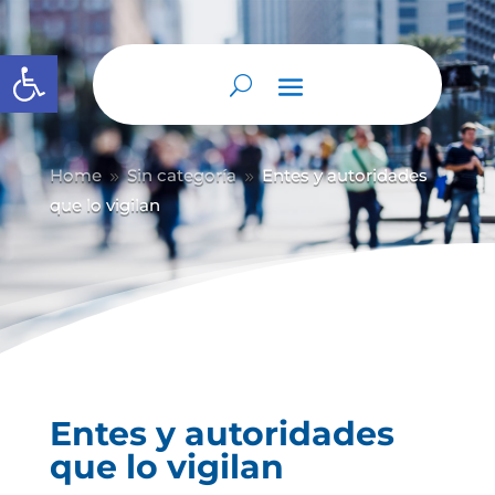
Abrir barra de herramientas
Home
Sin categoría
Entes y autoridades
9
9
que lo vigilan
Entes y autoridades
que lo vigilan