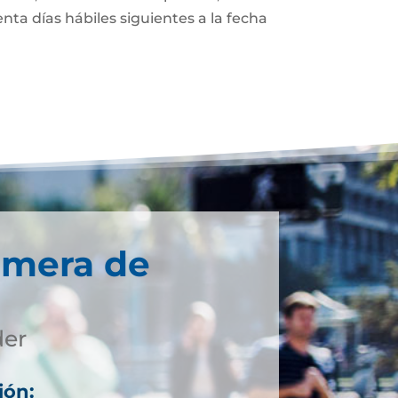
enta días hábiles siguientes a la fecha
imera de
der
ión: