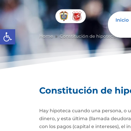
Inicio
Abrir barra de herramientas
Home
Constitución de hipoteca
Con
9
9
Constitución de hi
Hay hipoteca cuando una persona, o un
dinero, y esta última (llamada deudor
con los pagos (capital e intereses), e