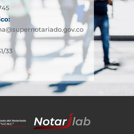
745
ico:
a@supernotariado.gov.co
31/33