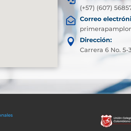
(+57) (607) 5685
Correo electrón

primerapamplon
Dirección:

Carrera 6 No. 5-
onales