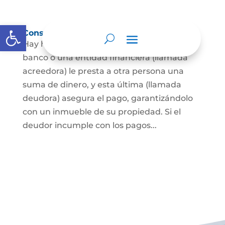
Abrir barra de herramientas
Constitución de hipoteca
Hay hipoteca cuando una persona, o un
banco o una entidad financiera (llamada
acreedora) le presta a otra persona una
suma de dinero, y esta última (llamada
deudora) asegura el pago, garantizándolo
con un inmueble de su propiedad. Si el
deudor incumple con los pagos...