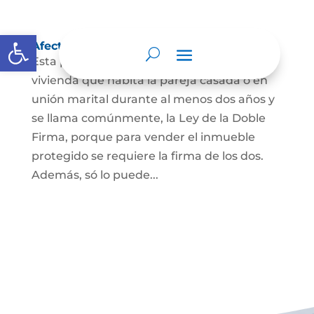
Abrir barra de herramientas
Afectación a Vivienda familiar
Esta protección la ordena la ley sobre la
vivienda que habita la pareja casada o en
unión marital durante al menos dos años y
se llama comúnmente, la Ley de la Doble
Firma, porque para vender el inmueble
protegido se requiere la firma de los dos.
Además, só lo puede...