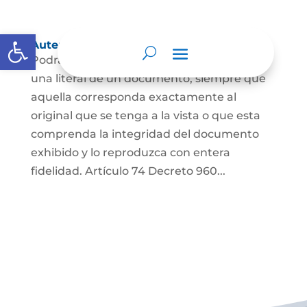
Abrir barra de herramientas
Autenticación de Copias
Podrá autenticarse una copia mecánica o
una literal de un documento, siempre que
aquella corresponda exactamente al
original que se tenga a la vista o que esta
comprenda la integridad del documento
exhibido y lo reproduzca con entera
fidelidad. Artículo 74 Decreto 960...