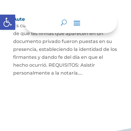
Abrir barra de herramientas
Autenticaciones
Es cuando el notario da testimonio escrito
de que las firmas que aparecen en un
documento privado fueron puestas en su
presencia, estableciendo la identidad de los
firmantes y dando fe del día en que el
hecho ocurrió. REQUISITOS: Asistir
personalmente a la notaría....