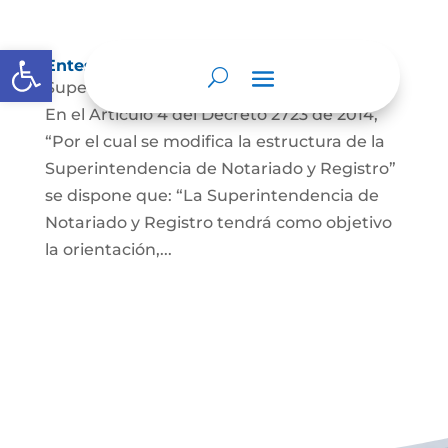
Abrir barra de herramientas
Entes y autoridades que lo vigilan
Superintendencia de Notariado y Registro
En el Artículo 4 del Decreto 2723 de 2014,
“Por el cual se modifica la estructura de la
Superintendencia de Notariado y Registro”
se dispone que: “La Superintendencia de
Notariado y Registro tendrá como objetivo
la orientación,...