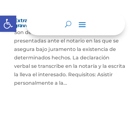
Abrir barra de herramientas
Extra-proceso o declaración bajo la
gravedad de juramento
Son declaraciones verbales o escritas
presentadas ante el notario en las que se
asegura bajo juramento la existencia de
determinados hechos. La declaración
verbal se transcribe en la notaría y la escrita
la lleva el interesado. Requisitos: Asistir
personalmente a la...