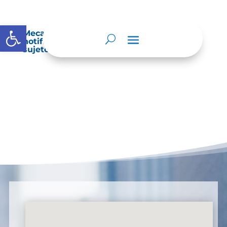
Abrir barra de herramientas
Mecanismos internos de supervisión,
notificación y vigilancia pertinente del
sujeto obligado