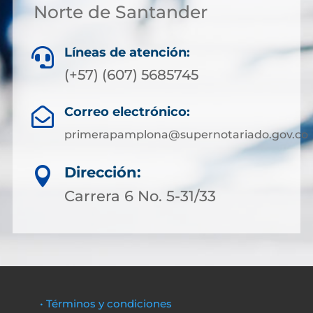
Norte de Santander
Líneas de atención:

(+57) (607) 5685745
Correo electrónico:

primerapamplona@supernotariado.gov.co
Dirección:

Carrera 6 No. 5-31/33
• Términos y condiciones