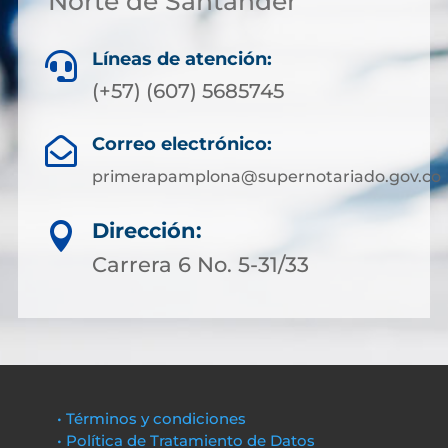
Norte de Santander
Líneas de atención:

(+57) (607) 5685745
Correo electrónico:

primerapamplona@supernotariado.gov.co
Dirección:

Carrera 6 No. 5-31/33
• Términos y condiciones
• Política de Tratamiento de Datos