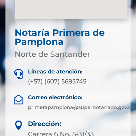
Notaría Primera de
Pamplona
Norte de Santander
Líneas de atención:

(+57) (607) 5685745
Correo electrónico:

primerapamplona@supernotariado.gov.co
Dirección:

Carrera 6 No. 5-31/33