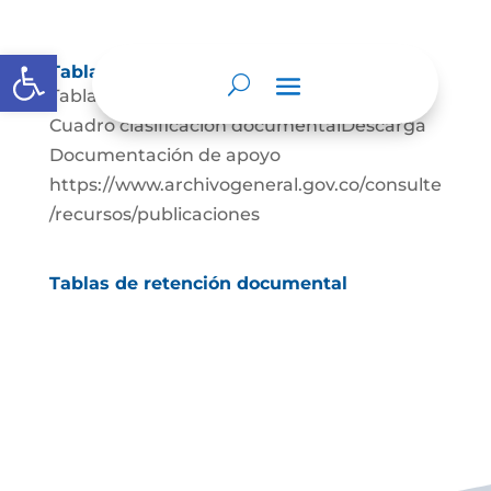
Abrir barra de herramientas
Tablas de retención documental
Tablas de Retención documental Descarga
Cuadro clasificación documentalDescarga
Documentación de apoyo
https://www.archivogeneral.gov.co/consulte
/recursos/publicaciones
Tablas de retención documental