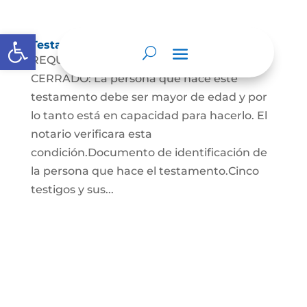
Abrir barra de herramientas
Testamento Cerrado
REQUISITOS PARA EL TESTAMENTO
CERRADO: La persona que hace este
testamento debe ser mayor de edad y por
lo tanto está en capacidad para hacerlo. El
notario verificara esta
condición.Documento de identificación de
la persona que hace el testamento.Cinco
testigos y sus...