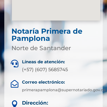
Notaría Primera de
Pamplona
Norte de Santander
Líneas de atención:

(+57) (607) 5685745
Correo electrónico:

primerapamplona@supernotariado.gov.co
Dirección:
