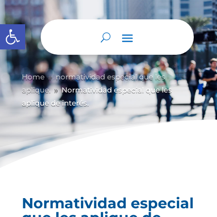
Abrir barra de herramientas
Home
normatividad especial que les
9
aplique.
Normatividad especial que les
9
aplique de interés.
Normatividad especial