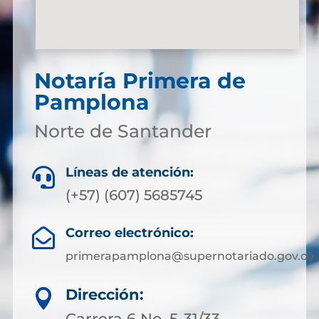
Notaría Primera de
Pamplona
Norte de Santander
Líneas de atención:

(+57) (607) 5685745
Correo electrónico:

primerapamplona@supernotariado.gov.co
Dirección:

Carrera 6 No. 5-31/33