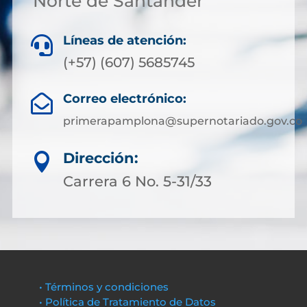
Norte de Santander
Líneas de atención:

(+57) (607) 5685745
Correo electrónico:

primerapamplona@supernotariado.gov.co
Dirección:

Carrera 6 No. 5-31/33
• Términos y condiciones
• Política de Tratamiento de Datos