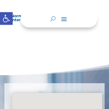
Abrir barra de herramientas
Normatividad especial que les aplique de
interés.