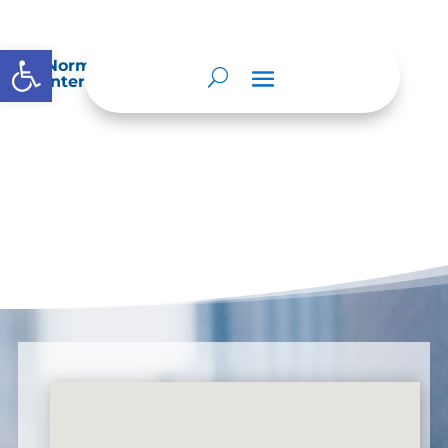
Abrir barra de herramientas
Normatividad especial que les aplique de
interés.