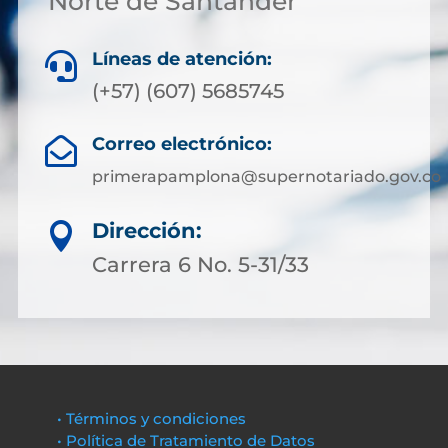
Norte de Santander
Líneas de atención:

(+57) (607) 5685745
Correo electrónico:

primerapamplona@supernotariado.gov.co
Dirección:

Carrera 6 No. 5-31/33
• Términos y condiciones
• Política de Tratamiento de Datos